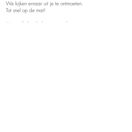
We kijken ernaar uit je te ontmoeten.
Tot snel op de mat!
Meer info kan bekomen worden
via
judokodokantienen@gmail.com
,
maar ook de trainers ter plaatse zullen
je graag te woord staan.